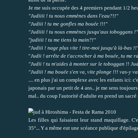
Je me suis occupée des 4 premiers pendant 1/2 heure
"Judiiii ! tu nous emmènes dans l'eau?!!"
"Judiii ! tu me gonfles ma bouée !!!"
"Judiiii ! tu nous emmènes jusqu'aux toboggans !"
"judiiii ! tu me tiens la main?!"
"Judiii ! nage plus vite ! tire-moi jusqu'à là-bas !!
"
Judii ! arrête de t'accrocher à ma bouée, tu me ra
"Judii ! tu m'aides à monter sur le toboggan !! Jud
"Judiii ! ma bouée s'en va, vite plonge !!! vas-y vas
.... en plus j'ai un complexe avec les enfants ici: 
japonais par un petit de 4 ans.. je me sens toujour
mal.. du coup l'autorité d'adulte en prend un sacré
Les filles qui faisaient leur stand maquillage. C'
35°... Y a même eut une scéance publique d'épilage