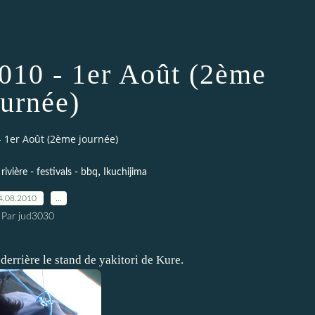
010 - 1er Août (2ème
ournée)
 1er Août (2ème journée)
,
rivière - festivals - bbq
Ikuchijima
4.08.2010
…
Par jud3030
derrière le stand de yakitori de Kure.