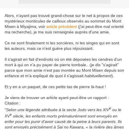
Alors, n'ayant pas trouvé grand-chose sur le net à propos de ces
mystérieux monticules de cailloux observés au sommet du Mont
Misen à Miyajima, voir
article précédent
(j'ai peut-être mal orienté
ma recherche), je me suis renseignée auprès d'une amie.
Ce ne sont finalement ni les sorcières, ni les singes qui en sont
les auteurs, mais ce n'est guère plus réjouissant.
Il s'agirait en fait d'endroits où on été déposées les cendres d'un
mort à qui on n'a pu payer de pierre tombale.. (je dis "s'agirait"
parce que mon amie n'est pas montée au Mont Misen depuis son
enfance et m'a expliqué de quoi il s'agissait
habituellement
).
Et y en a un paquet, de ces petits tas de pierre là-haut !
Je viens de trouver un article ayant peut-être un rapport :
Citation :
e
"
Selon une légende attribuée à la secte Jodo vers les XIV
ou le
e
XV
siècle, les enfants morts prématurément sont envoyés en
enfer pour les punir d'avoir causé de la peine à leurs parents. Ils
sont envoyés précisément à
Sai no Kawara
, « la rivière des âmes