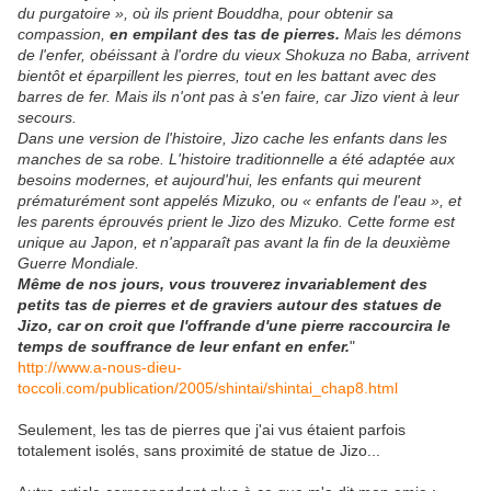
du purgatoire », où ils prient Bouddha, pour obtenir sa
compassion,
en empilant des tas de pierres.
Mais les démons
de l'enfer, obéissant à l'ordre du vieux
Shokuza no Baba
, arrivent
bientôt et éparpillent les pierres, tout en les battant avec des
barres de fer. Mais ils n'ont pas à s'en faire, car
Jizo
vient à leur
secours.
Dans une version de l'histoire,
Jizo
cache les enfants dans les
manches de sa robe. L'histoire traditionnelle a été adaptée aux
besoins modernes, et aujourd'hui, les enfants qui meurent
prématurément sont appelés
Mizuko
, ou « enfants de l'eau », et
les parents éprouvés prient le
Jizo des Mizuko
. Cette forme est
unique au Japon, et n'apparaît pas avant la fin de la deuxième
Guerre Mondiale.
Même de nos jours, vous trouverez invariablement des
petits tas de pierres et de graviers autour des statues de
Jizo, car on croit que l'offrande d'une pierre raccourcira le
temps de souffrance de leur enfant en enfer.
"
http://www.a-nous-dieu-
toccoli.com/publication/2005/shintai/shintai_chap8.html
Seulement, les tas de pierres que j'ai vus étaient parfois
totalement isolés, sans proximité de statue de Jizo...