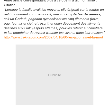
Autre article correspondant plus à ce que m'a dit mon amie :
Citation :
"
Lorsque la famille avait les moyens, elle érigeait sur la tombe un
petit monument commémoratif,
soit un simple tas de pierres
,
soit un Gorintô, pagodon symbolisant les cinq éléments (terre,
eau, feu, air et ciel) et l’esprit, et enfin déposaient des aliments
destinés aux Gaki (esprits affamés) pour les retenir au cimetière
et les empêcher de revenir troubler les vivants dans leur maison.
"
http://www.trek-japon.com/2007/04/16/60-les-japonais-et-la-mort
Publicité