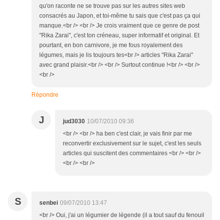
qu'on raconte ne se trouve pas sur les autres sites web
consacrés au Japon, et toi-même tu sais que c'est pas ça qui
manque.<br /> <br /> Je crois vraiment que ce genre de post
"Rika Zarai", c'est ton créneau, super informatif et original. Et
pourtant, en bon carnivore, je me fous royalement des
légumes, mais je lis toujours tes<br /> articles "Rika Zarai"
avec grand plaisir.<br /> <br /> Surtout continue !<br /> <br />
<br />
Répondre
J
jud3030
10/07/2010 09:36
<br /> <br /> ha ben c'est clair, je vais finir par me
reconvertir exclusivement sur le sujet, c'est les seuls
articles qui suscitent des commentaires <br /> <br />
<br /> <br />
S
senbei
09/07/2010 13:47
<br /> Oui, j'ai un légumier de légende (il a tout sauf du fenouil