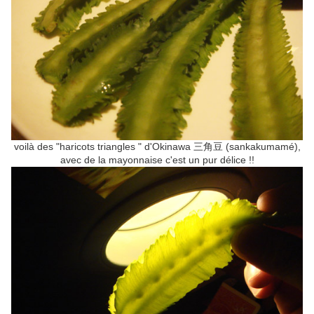
voilà des "haricots triangles " d'Okinawa 三角豆 (sankakumamé),
avec de la mayonnaise c'est un pur délice !!