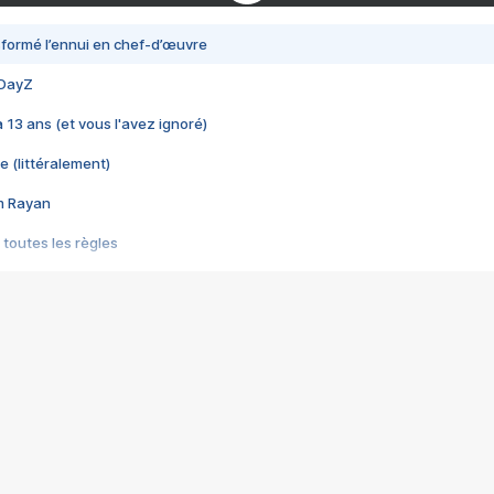
nsformé l’ennui en chef-d’œuvre
 DayZ
 a 13 ans (et vous l'avez ignoré)
e (littéralement)
im Rayan
 toutes les règles
s les jeux vidéo
us choquant de Rockstar ? - Le scandale BULLY
e plus moche de Steam
du RÊVE tourne au CAUCHEMAR
pendant 8 heures
it… à tort