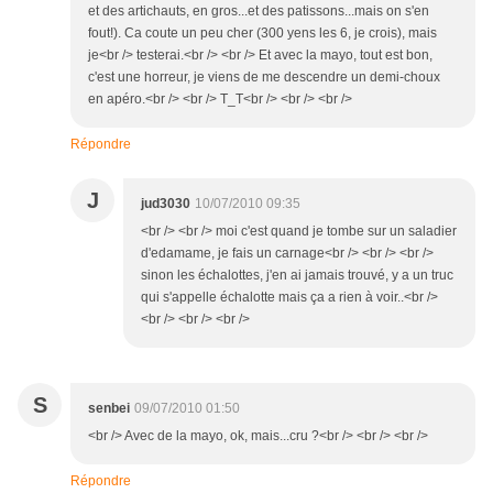
et des artichauts, en gros...et des patissons...mais on s'en
fout!). Ca coute un peu cher (300 yens les 6, je crois), mais
je<br /> testerai.<br /> <br /> Et avec la mayo, tout est bon,
c'est une horreur, je viens de me descendre un demi-choux
en apéro.<br /> <br /> T_T<br /> <br /> <br />
Répondre
J
jud3030
10/07/2010 09:35
<br /> <br /> moi c'est quand je tombe sur un saladier
d'edamame, je fais un carnage<br /> <br /> <br />
sinon les échalottes, j'en ai jamais trouvé, y a un truc
qui s'appelle échalotte mais ça a rien à voir..<br />
<br /> <br /> <br />
S
senbei
09/07/2010 01:50
<br /> Avec de la mayo, ok, mais...cru ?<br /> <br /> <br />
Répondre