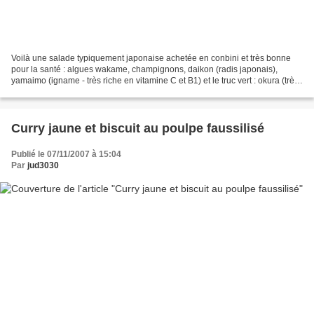
Voilà une salade typiquement japonaise achetée en conbini et très bonne
pour la santé : algues wakame, champignons, daikon (radis japonais),
yamaimo (igname - très riche en vitamine C et B1) et le truc vert : okura (très
riche en magnesium) Mais comme...
Curry jaune et biscuit au poulpe faussilisé
Publié le 07/11/2007 à 15:04
Par
jud3030