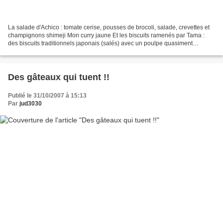
La salade d'Achico : tomate cerise, pousses de brocoli, salade, crevettes et
champignons shimeji Mon curry jaune Et les biscuits ramenés par Tama :
des biscuits traditionnels japonais (salés) avec un poulpe quasiment
faussilisé dedans, Achico a eut le...
Des gâteaux qui tuent !!
Publié le 31/10/2007 à 15:13
Par
jud3030