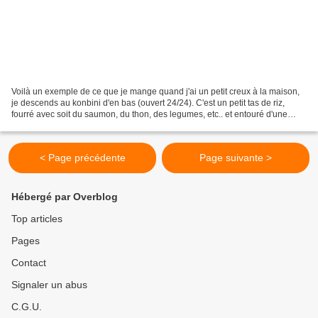
Voilà un exemple de ce que je mange quand j'ai un petit creux à la maison,
je descends au konbini d'en bas (ouvert 24/24). C'est un petit tas de riz,
fourré avec soit du saumon, du thon, des legumes, etc.. et entouré d'une
feuille d'algue, frais et préparé...
< Page précédente
Page suivante >
Hébergé par Overblog
Top articles
Pages
Contact
Signaler un abus
C.G.U.