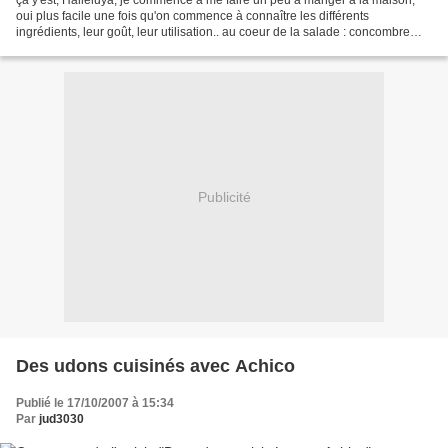
ça y'est, Halleluya, je commence à me faire un peu à manger à la maison,
oui plus facile une fois qu'on commence à connaître les différents
ingrédients, leur goût, leur utilisation.. au coeur de la salade : concombre
japonais, tomates, fromage, cresson,...
Publicité
Des udons cuisinés avec Achico
Publié le 17/10/2007 à 15:34
Par
jud3030