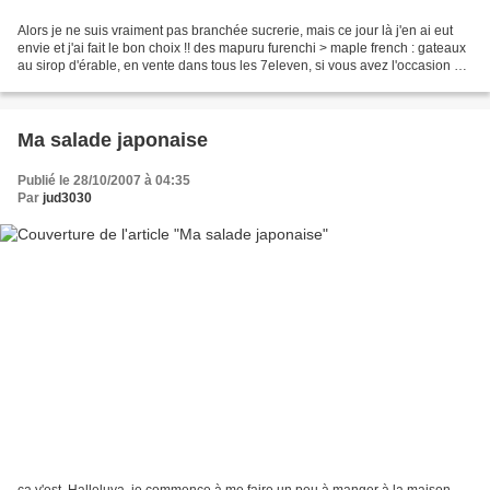
Alors je ne suis vraiment pas branchée sucrerie, mais ce jour là j'en ai eut
envie et j'ai fait le bon choix !! des mapuru furenchi > maple french : gateaux
au sirop d'érable, en vente dans tous les 7eleven, si vous avez l'occasion de
faire un tour au...
Ma salade japonaise
Publié le 28/10/2007 à 04:35
Par
jud3030