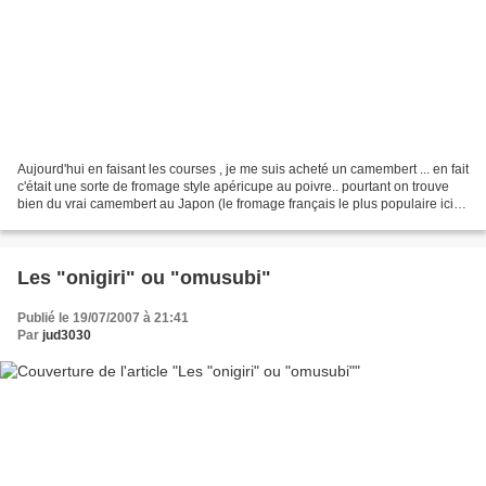
Aujourd'hui en faisant les courses , je me suis acheté un camembert ... en fait
c'était une sorte de fromage style apéricupe au poivre.. pourtant on trouve
bien du vrai camembert au Japon (le fromage français le plus populaire ici
j'ai l'impression),...
Les "onigiri" ou "omusubi"
Publié le 19/07/2007 à 21:41
Par
jud3030