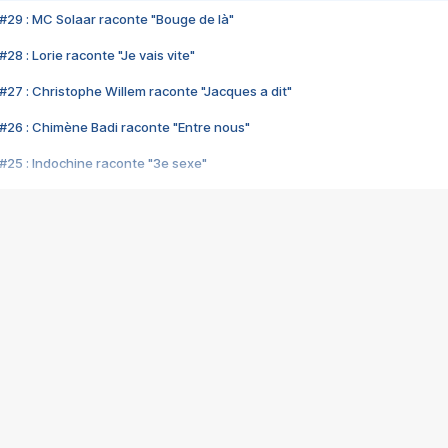
#29 : MC Solaar raconte "Bouge de là"
28 : Lorie raconte "Je vais vite"
#27 : Christophe Willem raconte "Jacques a dit"
#26 : Chimène Badi raconte "Entre nous"
#25 : Indochine raconte "3e sexe"
#24 : Zaho raconte "C'est chelou"
#23 : Patrick Bruel raconte "Au café des délices"
#22 : Kyo raconte "Le chemin"
#21 : Nolwenn Leroy raconte "Cassé"
#20 : Patrick Hernandez raconte "Born to be alive"
#19 : Lorie raconte "Près de moi"
#18 : Michael Jones raconte "A nos actes manqués" (avec Jean-Jacque