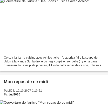
Ce soir j'ai fait la cuisine avec Achico : elle m'a apprisà faire la soupe de
Udon à la viande Sur la droite du negi coupé en rondelle (il y en a dans
quasiment tous les plats japonais) Et voilà notre repas de ce soir, Tofu frais
au negi, et yuzu sur...
Mon repas de ce midi
Publié le 10/10/2007 à 10:51
Par
jud3030